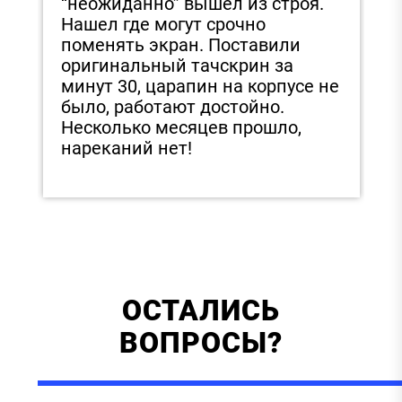
“неожиданно” вышел из строя.
з
Нашел где могут срочно
э
поменять экран. Поставили
е
в
оригинальный тачскрин за
в
минут 30, царапин на корпусе не
было, работают достойно.
Несколько месяцев прошло,
нареканий нет!
ОСТАЛИСЬ
ВОПРОСЫ?