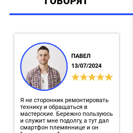
ГОВОРЯТ
ПАВЕЛ
13/07/2024
Я не сторонник ремонтировать
С
технику и обращаться в
и
,
мастерские. Бережно пользуюсь
п
и служит мне подолгу, а тут дал
д
смартфон племяннице и он
З