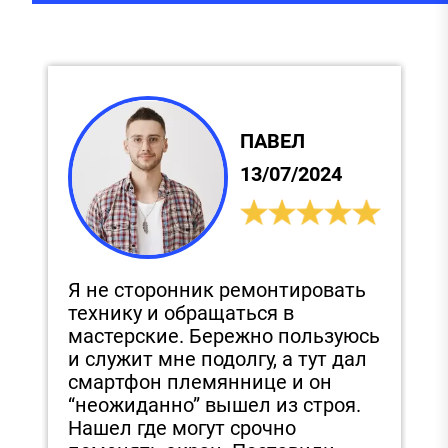
ПАВЕЛ
13/07/2024
Я не сторонник ремонтировать
С
технику и обращаться в
и
,
мастерские. Бережно пользуюсь
п
и служит мне подолгу, а тут дал
д
смартфон племяннице и он
З
“неожиданно” вышел из строя.
з
Нашел где могут срочно
э