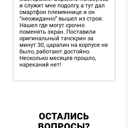
и служит мне подолгу, а тут дал
д
смартфон племяннице и он
З
“неожиданно” вышел из строя.
з
Нашел где могут срочно
э
поменять экран. Поставили
е
в
оригинальный тачскрин за
в
минут 30, царапин на корпусе не
было, работают достойно.
Несколько месяцев прошло,
нареканий нет!
ОСТАЛИСЬ
ВОПРОСЫ?