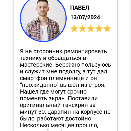
ПАВЕЛ
13/07/2024
Я не сторонник ремонтировать
С
технику и обращаться в
и
,
мастерские. Бережно пользуюсь
п
и служит мне подолгу, а тут дал
д
смартфон племяннице и он
З
“неожиданно” вышел из строя.
з
Нашел где могут срочно
э
поменять экран. Поставили
е
в
оригинальный тачскрин за
в
минут 30, царапин на корпусе не
было, работают достойно.
Несколько месяцев прошло,