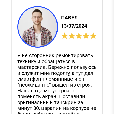
ПАВЕЛ
13/07/2024
Я не сторонник ремонтировать
С
технику и обращаться в
и
,
мастерские. Бережно пользуюсь
п
и служит мне подолгу, а тут дал
д
смартфон племяннице и он
З
“неожиданно” вышел из строя.
з
Нашел где могут срочно
э
поменять экран. Поставили
е
в
оригинальный тачскрин за
в
минут 30, царапин на корпусе не
было, работают достойно.