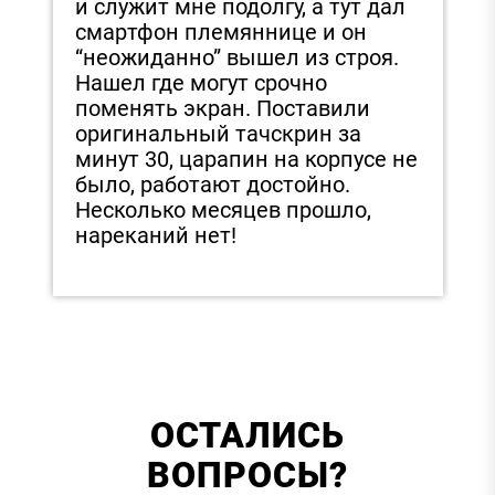
и служит мне подолгу, а тут дал
д
смартфон племяннице и он
З
“неожиданно” вышел из строя.
з
Нашел где могут срочно
э
поменять экран. Поставили
е
в
оригинальный тачскрин за
в
минут 30, царапин на корпусе не
было, работают достойно.
Несколько месяцев прошло,
нареканий нет!
ОСТАЛИСЬ
ВОПРОСЫ?