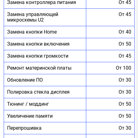
Замена контроллера питания
От 45
Замена управляющей
От 45
микросхемы U2
Замена кнопки Home
От 40
Замена кнопки включения
От 50
Замена кнопки громкости
От 45
Ремонт материнской платы
От 100
Обновление ПО
От 30
Полировка стекла дисплея
От 30
Тюнинг / моддинг
От 50
Увеличение памяти
От 50
Перепрошивка
От 30