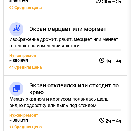
≈
880
BYN
30м
–
3ч
Средняя цена
Экран мерцает или моргает
Изображение дрожит, рябит, мерцает или меняет
оттенок при изменении яркости.
Нужен ремонт
≈
880
BYN
1ч
–
4ч
Средняя цена
Экран отклеился или отходит по
краю
Между экраном и корпусом появилась щель,
видно подсветку или пыль под стеклом.
Нужен ремонт
≈
880
BYN
2ч
–
4ч
Средняя цена