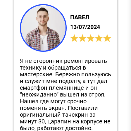
ПАВЕЛ
13/07/2024
Я не сторонник ремонтировать
С
технику и обращаться в
и
,
мастерские. Бережно пользуюсь
п
и служит мне подолгу, а тут дал
д
смартфон племяннице и он
З
“неожиданно” вышел из строя.
з
Нашел где могут срочно
э
поменять экран. Поставили
е
в
оригинальный тачскрин за
в
минут 30, царапин на корпусе не
было, работают достойно.