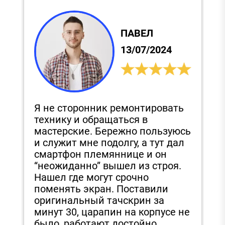
ПАВЕЛ
13/07/2024
Я не сторонник ремонтировать
С
технику и обращаться в
и
,
мастерские. Бережно пользуюсь
п
и служит мне подолгу, а тут дал
д
смартфон племяннице и он
З
“неожиданно” вышел из строя.
з
Нашел где могут срочно
э
поменять экран. Поставили
е
в
оригинальный тачскрин за
в
минут 30, царапин на корпусе не
было, работают достойно.