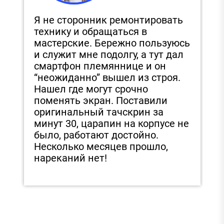
Я не сторонник ремонтировать
С
технику и обращаться в
и
,
мастерские. Бережно пользуюсь
п
и служит мне подолгу, а тут дал
д
смартфон племяннице и он
З
“неожиданно” вышел из строя.
з
Нашел где могут срочно
э
поменять экран. Поставили
е
в
оригинальный тачскрин за
в
минут 30, царапин на корпусе не
было, работают достойно.
Несколько месяцев прошло,
нареканий нет!