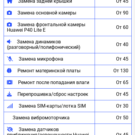
Замена задней крышки
От 45
Замена основной камеры
От 90
Замена фронтальной камеры
От 60
Huawei P40 Lite E
Замена динамиков
От 40
(разговорный/полифонический)
Замена микрофона
От 45
Ремонт материнской платы
От 130
Ремонт после попадания влаги
От 65
Перепрошивка/сброс настроек
От 45
Замена SIM-карты/лотка SIM
От 30
Замена вибромоторчика
От 50
Замена датчиков
приближения/освещенности Huawei
От 45